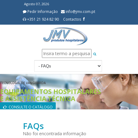
Agosto 07, 2026
Pedir Informação
info@jmv.com.pt
+351 21 924 82 90
Contactos
TECNOLOGIA DE VANGUARDA
EQUIPAMENTOS HOSPITALARES
E ASSISTÊNCIA TÉCNICA
CONSULTE O CATÁLOGO
FAQs
Não foi encontrada informação